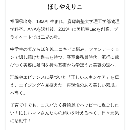
ほしやえりこ
福岡県出身、1990年生まれ。慶應義塾大学理工学部物理
学科卒。ANAを退社後、2019年に美肌室Leoを創業。プ
ライベートでは二児の母。
中学生の頃から10年以上ニキビに悩み、ファンデーショ
ンで隠し続けた過去を持つ。客室乗務員時代、流行に飛
びつく美容に疑問を持ち基礎から学ぼうと美容の道へ。
理論やエビデンスに基づいた「正しいスキンケア」を伝
え、エイジングを見据えた「再現性のある美しい素肌」
へ導く。
子育て中でも、コスパよく身綺麗でハッピーに過ごした
い！忙しいママさんたちの願いを叶えるべく、日々元気
に活動中！