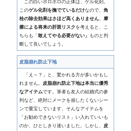
この白いポロポロの正体は、ゲル化剤。
この
ゲル化剤を撫でているだけ
なので、
角
栓の除去効果はさほど高くありません
。
摩
擦による将来の肝斑リスク
を考えると、こ
ちらも「
敢えてやる必要がない」
ものと判
断して良いでしょう。
皮脂崩れ防止下地
「え～？」と、驚かれる方が多いかもし
れません。
皮脂崩れ防止下地は本当に優秀
なアイテム
です。筆者も友人の結婚式の参
列など、絶対にメークを崩したくないシー
ンで重宝しています。そんなアイテムを
「お勧めできないリスト」い入れていいも
のか、ひとしきり迷いました。しかし、
皮