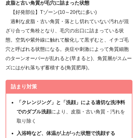
皮脂と古い角質が毛穴に詰まった状態
【好発部位】Tゾーン(10～20代に多い)
過剰な皮脂・古い角質・落とし切れていない汚れが混
ざり合って角栓となり、毛穴の出口に詰まっている状
態。空気や紫外線に触れて酸化して黒ずむと、イチゴ毛
穴と呼ばれる状態になる。炎症や刺激によって角質細胞
のターンオーバーが乱れると(早まると)、角質層がスムー
ズにはがれ落ちず蓄積する(角質肥厚)。
詰まり対策
「クレンジング」と「洗顔」による適切な洗浄料
でのダブル洗顔
により、皮脂・古い角質・汚れを
取り除く
入浴時など、体温が上がった状態で洗顔する