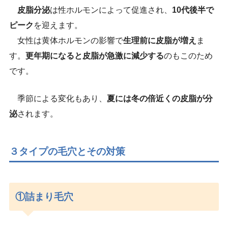
皮脂分泌
は性ホルモンによって促進され、
10代後半で
ピーク
を迎えます。
女性は黄体ホルモンの影響で
生理前に皮脂が増え
ま
す。
更年期になると皮脂が急激に減少する
のもこのため
です。
季節による変化もあり、
夏には冬の倍近くの皮脂が分
泌
されます。
３タイプの毛穴とその対策
①詰まり毛穴