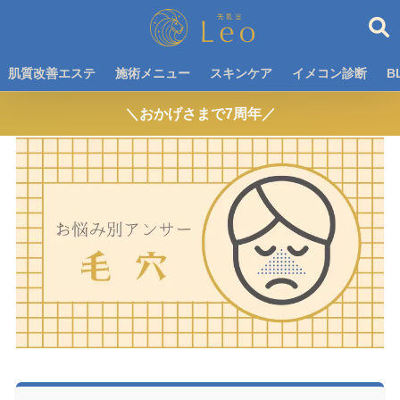
肌質改善エステ
施術メニュー
スキンケア
イメコン診断
B
＼おかげさまで7周年／